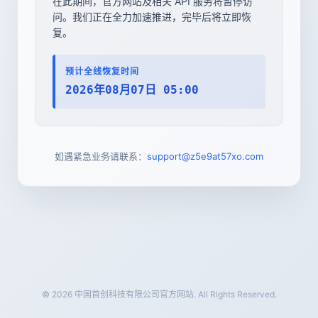
在此期间，官方网站及相关 API 服务将暂停访
问。我们正在全力加速推进，完毕后将立即恢
复。
预计全线恢复时间
2026年08月07日 05:00
如遇紧急业务请联系：
support@z5e9at57xo.com
© 2026 中国首创科技有限公司官方网站. All Rights Reserved.