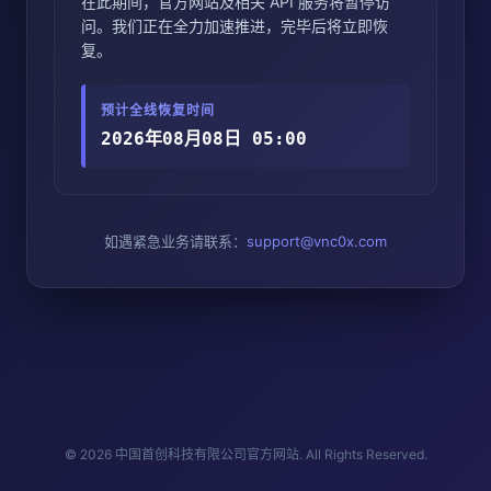
在此期间，官方网站及相关 API 服务将暂停访
问。我们正在全力加速推进，完毕后将立即恢
复。
预计全线恢复时间
2026年08月08日 05:00
如遇紧急业务请联系：
support@vnc0x.com
© 2026 中国首创科技有限公司官方网站. All Rights Reserved.