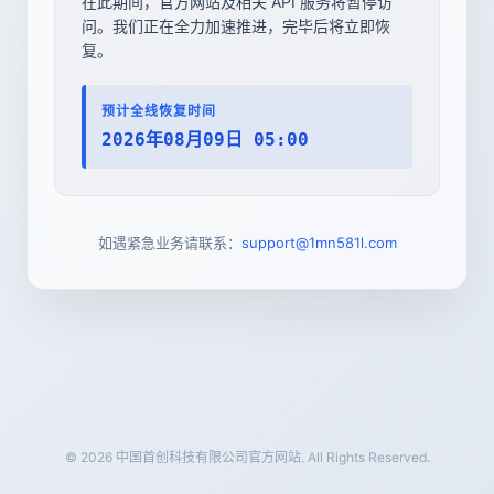
在此期间，官方网站及相关 API 服务将暂停访
问。我们正在全力加速推进，完毕后将立即恢
复。
预计全线恢复时间
2026年08月09日 05:00
如遇紧急业务请联系：
support@1mn581l.com
© 2026 中国首创科技有限公司官方网站. All Rights Reserved.