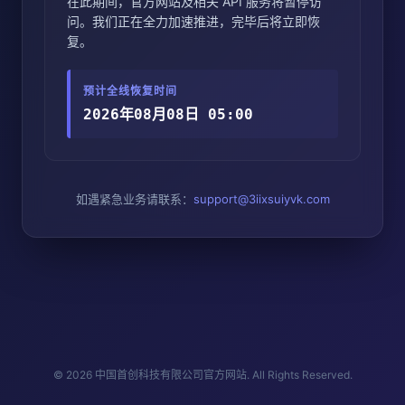
在此期间，官方网站及相关 API 服务将暂停访
问。我们正在全力加速推进，完毕后将立即恢
复。
预计全线恢复时间
2026年08月08日 05:00
如遇紧急业务请联系：
support@3iixsuiyvk.com
© 2026 中国首创科技有限公司官方网站. All Rights Reserved.