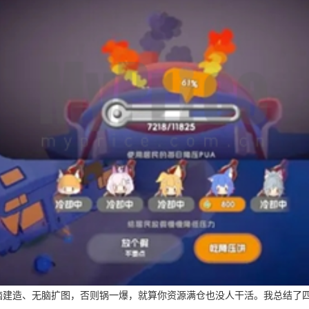
建造、无脑扩图，否则锅一爆，就算你资源满仓也没人干活。我总结了四