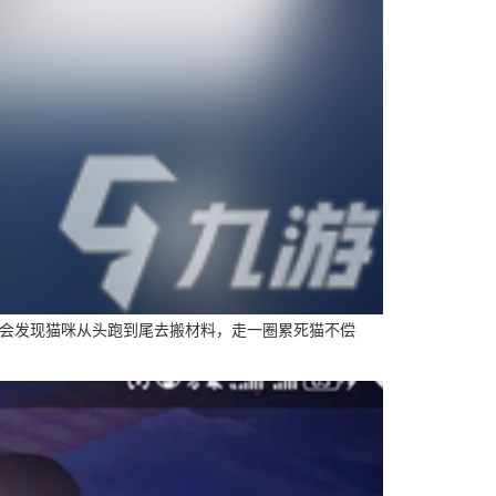
会发现猫咪从头跑到尾去搬材料，走一圈累死猫不偿