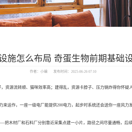
设施怎么布局 奇蛋生物前期基础
作者：小编
发布时间：2025-06-26 07:10
资源流转顺、猫咪效率高；建得乱，资源卡脖子、压力锅炸得你怀疑人
来运作，一座一级电厂能提供200电力，起步时系统还会送你一座风力
—把木材厂和石料厂分别靠近采集点建一小片，路径之间尽量通畅，后续升