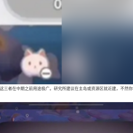
三者在中期之前用途极广。研究所建议在主岛或资源区就近建，不然你