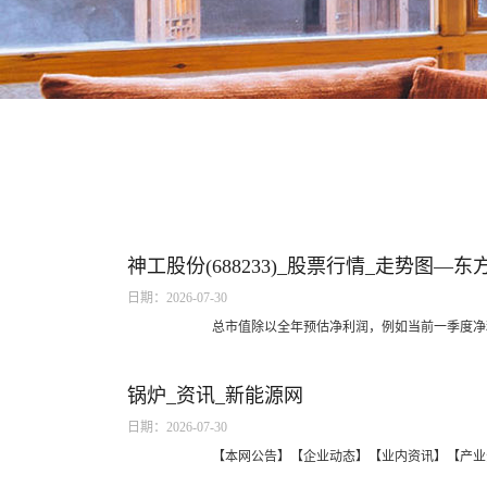
神工股份(688233)_股票行情_走势图—
日期：2026-07-30
总市值除以全年预估净利润，例如当前一季度净利润1000万
锅炉_资讯_新能源网
日期：2026-07-30
【本网公告】【企业动态】【业内资讯】【产业分析】【