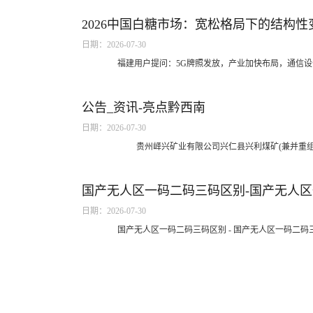
2026中国白糖市场：宽松格局下的结构性
日期：2026-07-30
福建用户提问：5G牌照发放，产业加快布局，通信设备企
公告_资讯-亮点黔西南
日期：2026-07-30
贵州峄兴矿业有限公司兴仁县兴利煤矿(兼并重组)项目(
国产无人区一码二码三码区别-国产无人
日期：2026-07-30
国产无人区一码二码三码区别 - 国产无人区一码二码三码区别