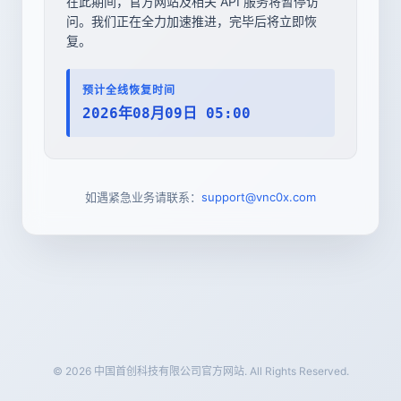
在此期间，官方网站及相关 API 服务将暂停访
问。我们正在全力加速推进，完毕后将立即恢
复。
预计全线恢复时间
2026年08月09日 05:00
如遇紧急业务请联系：
support@vnc0x.com
© 2026 中国首创科技有限公司官方网站. All Rights Reserved.